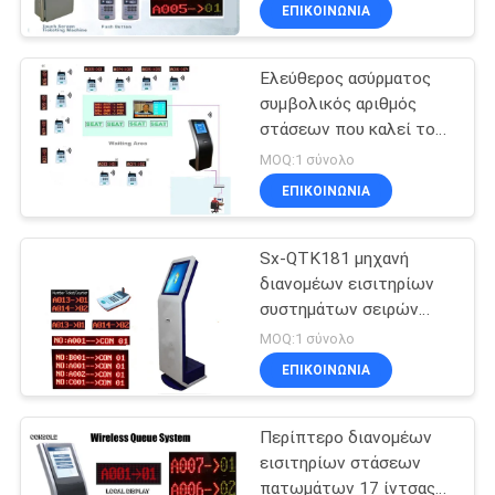
πανεπιστημιακό σύστημα
ΈΛΕΓΧΟΣ
ΕΠΙΚΟΙΝΩΝΊΑ
σειρών αναμονής
Ελεύθερος ασύρματος
ΜΑΣ
συμβολικός αριθμός
ΕΛΆΤΕ
στάσεων που καλεί το
ΣΕ
σύστημα διαχείρισης
MOQ:1 σύνολο
σειρών αναμονής με το
ΕΠΑΦΉ
ΕΠΙΚΟΙΝΩΝΊΑ
περίπτερο σειρών
ΜΕ
αναμονής
Sx-QTK181 μηχανή
διανομέων εισιτηρίων
ΕΙΔΉΣΕΙΣ
συστημάτων σειρών
αναμονής πατωμάτων
MOQ:1 σύνολο
ΖΗΤΉΣΤΕ
ΕΠΙΚΟΙΝΩΝΊΑ
ΈΝΑ
Περίπτερο διανομέων
ΑΠΌΣΠΑΣΜΑ
εισιτηρίων στάσεων
πατωμάτων 17 ίντσας