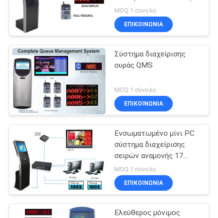
για το νοσοκομείο
SITEMAP
MOQ:1 σύνολο
τράπεζας
ΕΠΙΚΟΙΝΩΝΊΑ
PRIVACY
Σύστημα διαχείρισης
POLICY
ουράς QMS
MOQ:1 σύνολο
ΕΠΙΚΟΙΝΩΝΊΑ
Ενσωματωμένο μίνι PC
σύστημα διαχείρισης
σειρών αναμονής 17
ίντσας για τα
MOQ:1 σύνολο
νοσοκομεία κλινικών
ΕΠΙΚΟΙΝΩΝΊΑ
Ελεύθερος μόνιμος