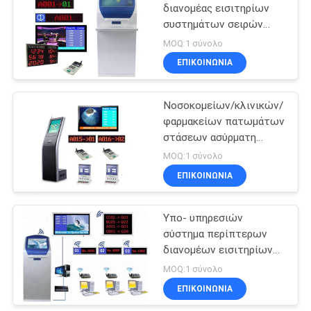
διανομέας εισιτηρίων
συστημάτων σειρών
αναμονής
MOQ:1 σύνολο
αυτοεξυπηρετήσεων
ΕΠΙΚΟΙΝΩΝΊΑ
Νοσοκομείων/κλινικών/
φαρμακείων πατωμάτων
στάσεων ασύρματη
σειρών αναμονής μηχανή
MOQ:1 σύνολο
αριθμού συστημάτων
ΕΠΙΚΟΙΝΩΝΊΑ
συμβολική
Υπο- υπηρεσιών
σύστημα περίπτερων
διανομέων εισιτηρίων
συστημάτων σειρών
MOQ:1 σύνολο
αναμονής επιλογών
ΕΠΙΚΟΙΝΩΝΊΑ
ασύρματο