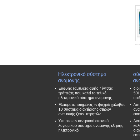
Ηλεκτρονικό σύστημα
σύ
αναμονής
αν
Ευφυής ταμπλέτα αφής 7 ίντσας
διο
τράπεζας που καλεί το τελικό
50H
ηλεκτρονικό σύστημα αναμονής
αρι
Ελασματοποιημένος εν ψυχρώ χάλυβας
Αυτ
10 σύστημα διαχείρισης σειρών
ανα
αναμονής Qms μετρητών
εισ
Υπηρεσιών κεντρικού εικονικό
Αντ
λογισμικού σύστημα αναμονής κλήσης
καλ
ηλεκτρονικό
δια
εστ