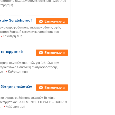
οφοδότησης πελατών οθόνης αφής μας 1Σύστημα
τερη τιμή
τών Scratchproof
Επικοινωνία
των ανατροφοδότησης πελατών οθόνης αφής
πιτροπή Συσκευή ερευνών ικανοποίησης του
Καλύτερη τιμή
 το τερματικό
Επικοινωνία
τησης πελατών κουμπιών για βελτιώνει την
 προϊόντων: 4 συσκευή ανατροφοδότησης
ρα
Καλύτερη τιμή
οδότησης πελατών
Επικοινωνία
τικό ανατροφοδότησης πελατών Το κύριο
εί το τερματικό: ΒΑΣΙΣΜΕΝΟΣ ΣΤΟ WEB – ΠΛΗΡΩΣ
α
Καλύτερη τιμή