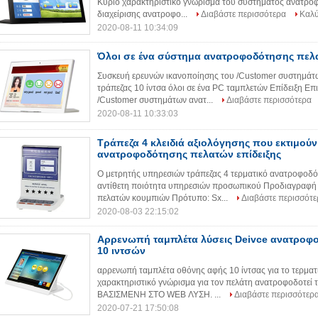
Κύριο χαρακτηριστικό γνώρισμα του συστήματος ανατρ
διαχείρισης ανατροφο...
Διαβάστε περισσότερα
Καλύ
2020-08-11 10:34:09
Όλοι σε ένα σύστημα ανατροφοδότησης πελα
Συσκευή ερευνών ικανοποίησης του /Customer συστημά
τράπεζας 10 ίντσα όλοι σε ένα PC ταμπλετών Επίδειξη Ε
/Customer συστημάτων ανατ...
Διαβάστε περισσότερα
2020-08-11 10:33:03
Τράπεζα 4 κλειδιά αξιολόγησης που εκτιμούν
ανατροφοδότησης πελατών επίδειξης
Ο μετρητής υπηρεσιών τράπεζας 4 τερματικό ανατροφοδό
αντίθετη ποιότητα υπηρεσιών προσωπικού Προδιαγραφή
πελατών κουμπιών Πρότυπο: Sx...
Διαβάστε περισσότε
2020-08-03 22:15:02
Αρρενωπή ταμπλέτα λύσεις Deivce ανατροφ
10 ιντσών
αρρενωπή ταμπλέτα οθόνης αφής 10 ίντσας για το τερμα
χαρακτηριστικό γνώρισμα για τον πελάτη ανατροφοδοτ
ΒΑΣΙΣΜΕΝΗ ΣΤΟ WEB ΛΥΣΗ. ...
Διαβάστε περισσότερ
2020-07-21 17:50:08