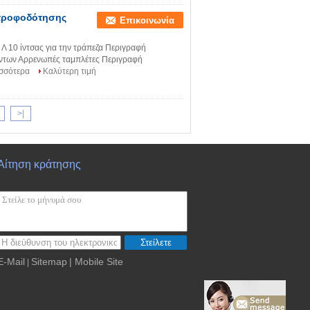
ατροφοδότησης
Επικοινωνία
 10 ίντσας για την τράπεζα Περιγραφή
ντων Αρρενωπές ταμπλέτες Περιγραφή
ισσότερα
Καλύτερη τιμή
>|
Αίτηση κράτησης
Στείλετε
E-Mail
Sitemap
| Mobile Site
|