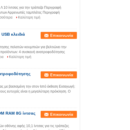
 10 ίντσας για την τράπεζα Περιγραφή
ντων Αρρενωπές ταμπλέτες Περιγραφή
ισσότερα
Καλύτερη τιμή
 USB κλειδιά
Επικοινωνία
τησης πελατών κουμπιών για βελτιώνει την
 προϊόντων: 4 συσκευή ανατροφοδότησης
ρα
Καλύτερη τιμή
νατροφοδότησης
Επικοινωνία
ς με βασισμένη την στον Ιστό έκθεση Εισαγωγή:
 τους ευτυχείς είναι η μεγαλύτερη πρόκληση. Ο
OM RAM 8G ίντσας
Επικοινωνία
 οθόνης αφής 10,1 ίντσας για τις τράπεζες