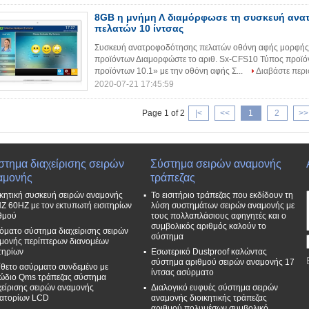
8GB η μνήμη Λ διαμόρφωσε τη συσκευή αν
πελατών 10 ίντσας
Συσκευή ανατροφοδότησης πελατών οθόνη αφής μορφής Λ
προϊόντων Διαμορφώστε το αριθ. Sx-CFS10 Τύπος προϊό
προϊόντων 10.1» με την οθόνη αφής Σ...
Διαβάστε περ
2020-07-21 17:45:59
Page 1 of 2
|<
<<
1
2
>>
στημα διαχείρισης σειρών
Σύστημα σειρών αναμονής
αμονής
τράπεζας
ικητική συσκευή σειρών αναμονής
Το εισιτήριο τράπεζας που εκδίδουν τη
Z 60HZ με τον εκτυπωτή εισιτηρίων
λύση συστημάτων σειρών αναμονής με
θμού
τους πολλαπλάσιους αφηγητές και ο
συμβολικός αριθμός καλούν το
όματο σύστημα διαχείρισης σειρών
σύστημα
μονής περίπτερων διανομέων
ιτηρίων
Εσωτερικό Dustproof καλώντας
σύστημα αριθμού σειρών αναμονής 17
ίθετο ασύρματο συνδεμένο με
ίντσας ασύρματο
ώδιο Qms τράπεζας σύστημα
χείρισης σειρών αναμονής
Διαλογικό ευφυές σύστημα σειρών
ιατορίων LCD
αναμονής διοικητικής τράπεζας
αριθμού πολυμέσων συμβολικό