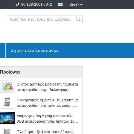
86-138-2601-7042
Greek
Ζητήστε ένα απόσπασμα
Προϊόντα
Ο Ιστός τράπεζας βάσισε την ταμπλέτα
ανατροφοδότησης αξιολόγησης
πελατών οθόνης αφής 10,1 ίντσας
Ηλεκτρονικός λιμένας 4 USB σύστημα
ανατροφοδότησης πελατών κουμπιών
ευτυχές ή όχι συσκευή
Διαμορφωμένη Λ μνήμη συσκευών
8GB ανατροφοδότησης πελατών 10
ίντσα
Τελική τράπεζα 4 ανατροφοδότησης