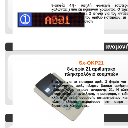
8-ψηφία 4,8» υψηλή φωτεινή εσωτερι
καλώντας επίδειξη κόκκινου χρώματος. Ο τοίχ
ή η οροφή τοποθετεί. 2 ψηφία για τον αντίθε
αριθμό, 4 ψηφία για τον αριθμό εισιτηρίων, με
βέλος για την κατεύθυνση
Αριθμητικό πληκτρολόγιο σειρών αναμον
Sx-QKP21
8-ψηφία 21 αριθμητικό
πληκτρολόγιο κουμπιών
5-ψηφία για το εισιτήριο αριθ., 3 ψηφία για 
περιμένοντας αριθ., πλήρες βασικό αριθμητι
πληκτρολόγιο σειρών αναμονής 21. Η κλή
υποστήριξης, η ανάκληση, η μεταφορά, η ειδι
κλήση, η σειρά αναμονής καταστημάτων και
πλάτη κλήσης περιμένουν στη σειρά τ
διοικητικές λειτουργίες.
Κύρια επίδειξη