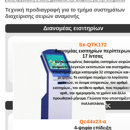
Τεχνική προδιαγραφή για το τμήμα συστημάτων
διαχείρισης σειρών αναμονής
Διανομέας εισιτηρίων
Sx-QTK172
διανομέας εισιτηρίων περίπτερω
17 ίντσας
Ενσωματωμένος διανομέας εισιτηρίων σειρώ
αναμονής ελεγκτών εκτυπωτών και συστημάτω
Υποστήριξη μέχρι κατηγορία 32 υπηρεσιών και 
μετρητές. Το εισιτήριο περιέχει το λογότυπο
πελατών, το όνομα υπηρεσιών, τον αριθμό
εισιτηρίων., τον αντίθετο αριθμό, που περιμένει 
αριθ., την ημερομηνία, το χρόνο και άλλο
προωθητικό μήνυμα. Γλώσσα που υποστηρίζετ
πολλαπλάσια.
Επίδειξη σειρών αναμονής
Qcd4x23-α
4-ψηφία επίδειξη