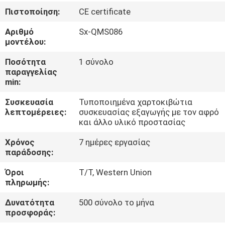
ΈΛΕΓΧΟΣ
Πιστοποίηση:
CE certificate
Αριθμό
Sx-QMS086
ΜΑΣ
μοντέλου:
ΕΛΆΤΕ
Ποσότητα
1 σύνολο
ΣΕ
παραγγελίας
min:
ΕΠΑΦΉ
Συσκευασία
Τυποποιημένα χαρτοκιβώτια
ΜΕ
λεπτομέρειες:
συσκευασίας εξαγωγής με τον αφρό
και άλλο υλικό προστασίας
ΕΙΔΉΣΕΙΣ
Χρόνος
7 ημέρες εργασίας
παράδοσης:
ΖΗΤΉΣΤΕ
Όροι
T/T, Western Union
πληρωμής:
ΈΝΑ
Δυνατότητα
500 σύνολο το μήνα
ΑΠΌΣΠΑΣΜΑ
προσφοράς: