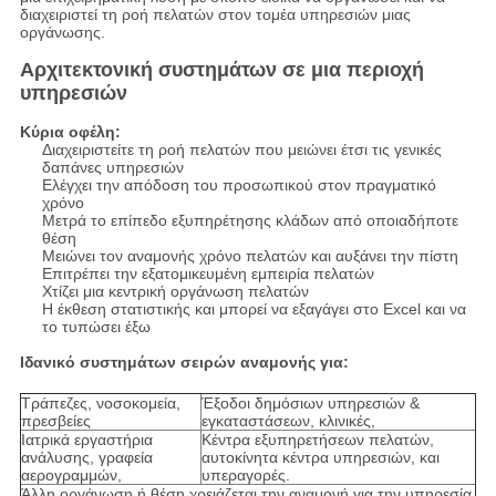
διαχειριστεί τη ροή πελατών στον τομέα υπηρεσιών μιας
οργάνωσης.
Αρχιτεκτονική συστημάτων σε μια περιοχή
υπηρεσιών
Κύρια οφέλη:
Διαχειριστείτε τη ροή πελατών που μειώνει έτσι τις γενικές
δαπάνες υπηρεσιών
Ελέγχει την απόδοση του προσωπικού στον πραγματικό
χρόνο
Μετρά το επίπεδο εξυπηρέτησης κλάδων από οποιαδήποτε
θέση
Μειώνει τον αναμονής χρόνο πελατών και αυξάνει την πίστη
Επιτρέπει την εξατομικευμένη εμπειρία πελατών
Χτίζει μια κεντρική οργάνωση πελατών
Η έκθεση στατιστικής και μπορεί να εξαγάγει στο Excel και να
το τυπώσει έξω
Ιδανικό συστημάτων σειρών αναμονής για:
Τράπεζες, νοσοκομεία,
Έξοδοι δημόσιων υπηρεσιών &
πρεσβείες
εγκαταστάσεων, κλινικές,
Ιατρικά εργαστήρια
Κέντρα εξυπηρετήσεων πελατών,
ανάλυσης, γραφεία
αυτοκίνητα κέντρα υπηρεσιών, και
αερογραμμών,
υπεραγορές.
Άλλη οργάνωση ή θέση χρειάζεται την αναμονή για την υπηρεσία