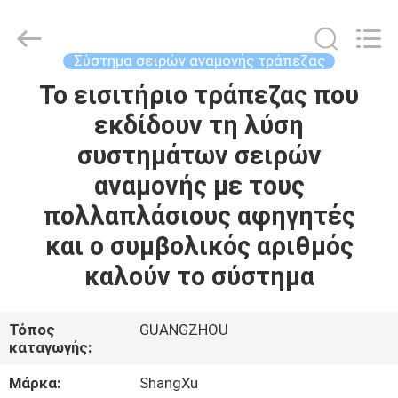
ShangXu
Technology
Co.,Ltd.
All
Rights
Σύστημα σειρών αναμονής τράπεζας
Reserved.
Developed
Το εισιτήριο τράπεζας που
ΣΠΊΤΙ
by
ECER
εκδίδουν τη λύση
ΠΡΟΪΌΝΤΑ
συστημάτων σειρών
αναμονής με τους
ΠΕΡΊΠΟΥ
πολλαπλάσιους αφηγητές
ΕΜΕΊΣ
και ο συμβολικός αριθμός
καλούν το σύστημα
ΓΎΡΟΣ
ΕΡΓΟΣΤΑΣΊΩΝ
Τόπος
GUANGZHOU
καταγωγής:
ΠΟΙΟΤΙΚΌΣ
Μάρκα:
ShangXu