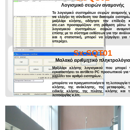
Λογισμικό σειρών αναμονής
Το λογισμικό συστημάτων σειρών αναμονής γ
να ελέγξει τη σύνδεση του διανομέα εισιτηρίω
μαξιλάρι κλήσης, οδήγησε την επίδειξη κ
etc.can προσαρμόζουν στη ρύθμιση μέσω τ
λογισμικού συστημάτων σειρών αναμονή
επίσης με το σύστημα εκθέσεων για την ανάλυ
και η στατιστική, μπορεί να εξαγάγει για 
υπερέχει.
Sx-SQT01
Μαλακό αριθμητικό πληκτρολόγι
Μαξιλάρι κλήσης λογισμικού που μπορεί 
εγκαταστήσει το αντίθετο PC προσωπικού για 
καλέσει τον αριθμό εισιτηρίων.
μπορέστε να πραγματοποιήσετε τη λειτουργία τ
κλήσης, της ανάκλησης, της μεταφοράς, τ
ειδικής κλήσης, της πλάτης κλήσης και τ
λειτουργίας κ.λπ.