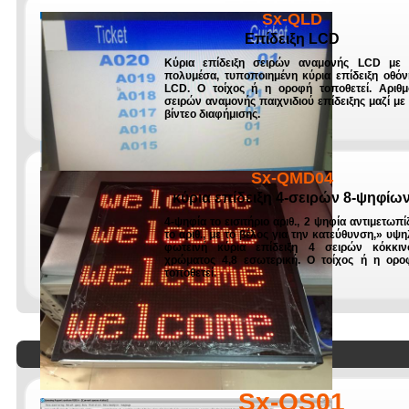
Sx-QLD
Επίδειξη LCD
Κύρια επίδειξη σειρών αναμονής LCD με 
πολυμέσα, τυποποιημένη κύρια επίδειξη οθόν
LCD. Ο τοίχος ή η οροφή τοποθετεί. Αριθμ
σειρών αναμονής παιχνιδιού επίδειξης μαζί με 
βίντεο διαφήμισης.
Sx-QMD04
κύρια επίδειξη 4-σειρών 8-ψηφίω
4-ψηφία το εισιτήριο αριθ., 2 ψηφία αντιμετωπί
το αριθ., με το βέλος για την κατεύθυνση,» υψ
φωτεινή κύρια επίδειξη 4 σειρών κόκκιν
χρώματος 4,8 εσωτερική. Ο τοίχος ή η ορο
τοποθετεί.
Λογισμικό
Sx-QS01