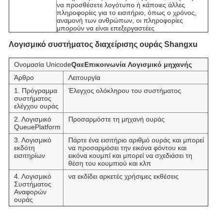
να προσθέσετε λογότυπο ή κάποιες άλλες
πληροφορίες για το εισιτήριο, όπως ο χρόνος,
αναμονή των ανθρώπων, οι πληροφορίες
μπορούν να είναι επεξεργαστέες
Λογισμικό συστήματος διαχείρισης ουράς Shangxu
Ονομασία Unicode
Q
α
ε
Επικοινωνία
Λογισμικό μηχανής
Άρθρο
Λειτουργία
1. Πρόγραμμα
Έλεγχος ολόκληρου του συστήματος
συστήματος
ελέγχου ουράς
2. Λογισμικό
Προσαρμόστε τη μηχανή ουράς
QueuePlatform
3. Λογισμικό
Πάρτε ένα εισιτήριο αριθμό ουράς και μπορεί
εκδότη
να προσαρμόσει την εικόνα φόντου και
εισιτηρίων
εικόνα κουμπί και μπορεί να σχεδιάσει τη
θέση του κουμπιού και κλπ
4. Λογισμικό
να εκδίδει αρκετές χρήσιμες εκθέσεις
Συστήματος
Αναφορών
ουράς