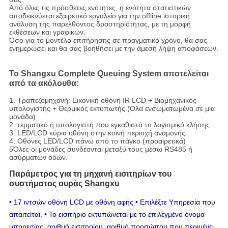
Από όλες τις πρόσθετες ενότητες, η ενότητα στατιστικών
αποδεικνύεται εξαιρετικό εργαλείο για την offline ιστορική
ανάλυση της παρελθόντος δραστηριότητας, με τη μορφή
εκθέσεων και γραφικών.
Όσο για το μοντέλο επιτήρησης σε πραγματικό χρόνο, θα σας
ενημερώσει και θα σας βοηθήσει με την άμεση λήψη αποφάσεων.
Το Shangxu Complete Queuing System αποτελείται
από τα ακόλουθα:
1. Τραπεζομηχανή: Εικονική οθόνη IR LCD + Βιομηχανικός
υπολογιστής + Θερμικός εκτυπωτής (Όλα ενσωματωμένα σε μία
μονάδα)
2. τερματικό ή υπολογιστή που εγκαθιστά το λογισμικό κλήσης
3. LED/LCD κύρια οθόνη στην κοινή περιοχή αναμονής.
4. Οθόνες LED/LCD πάνω από το πάγκο (προαιρετικά)
5Όλες οι μονάδες συνδέονται μεταξύ τους μέσω RS485 ή
ασύρματων οδών.
Παράμετρος για τη μηχανή εισιτηρίων του
συστήματος ουράς Shangxu
• 17 ιντσών οθόνη LCD με οθόνη αφής • Επιλέξτε Υπηρεσία που
απαιτείται. • Το εισιτήριο εκτυπώνεται με το επιλεγμένο όνομα
υπηρεσίας, αριθμό εισιτηρίου, αριθμό προσώπου που περιμένει,