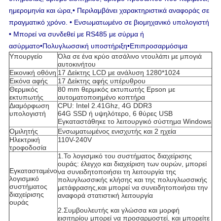
ημερομηνία και ώρα,• Περιλαμβάνει χαρακτηριστικά αναφοράς σε
πραγματικό χρόνο. • Ενσωματωμένο σε βιομηχανικό υπολογιστή
• Μπορεί να συνδεθεί με RS485 με σύρμα ή
ασύρματο
•Πολυγλωσσική υποστήριξη
•Επιπροσαρμόσιμα
Υπουργείο
Όλα σε ένα κρύο ατσάλινο ντουλάπι με μπογιά
αυτοκινήτου
Εικονική οθόνη
17 ∆είκτης LCD με ανάλυση 1280*1024
Εικόνα αφής
17 ∆είκτης αφής υπέρυθρου
Θερμικός
80 mm θερμικός εκτυπωτής Epson με
εκτυπωτής
αυτοματοποιημένο κοπτήρα
Διαμόρφωση
CPU: Intel 2.41Ghz, 4G DDR3
υπολογιστή
64G SSD ή υψηλότερο, 6 θύρες USB
Εγκαταστάθηκε το λειτουργικό σύστημα Windows
Ομιλητής
Ενσωματωμένος ενισχυτής και 2 ηχεία
Ηλεκτρική
110V-240V
τροφοδοσία
1.Το λογισμικό του συστήματος διαχείρισης
ουράς: έλεγχο και διαχείριση των ουρών, μπορεί
Εγκατασταμένο
να συνειδητοποιήσει τη λειτουργία της
λογισμικό
πολυγλωσσικής κλήσης και της πολυγλωσσικής
συστήματος
μετάφρασης,και μπορεί να συνειδητοποιήσει την
διαχείρισης
αναφορά στατιστική λειτουργία
ουράς
2.Συμβουλευτής και γλώσσα και μορφή
εισιτηρίου μπορεί να προσαρμοστεί, και μπορείτε