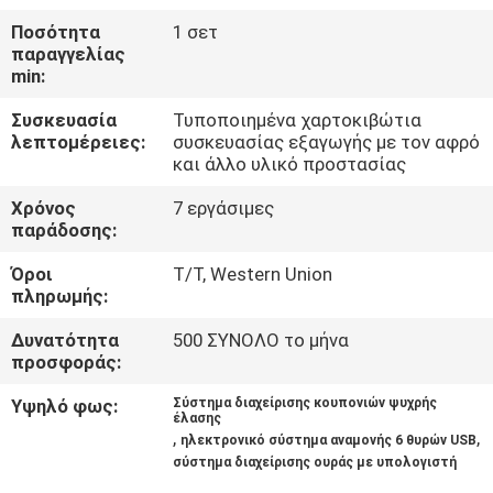
ΈΛΕΓΧΟΣ
Ποσότητα
1 σετ
παραγγελίας
min:
ΜΑΣ
ΕΛΆΤΕ
Συσκευασία
Τυποποιημένα χαρτοκιβώτια
λεπτομέρειες:
συσκευασίας εξαγωγής με τον αφρό
ΣΕ
και άλλο υλικό προστασίας
ΕΠΑΦΉ
Χρόνος
7 εργάσιμες
ΜΕ
παράδοσης:
Όροι
T/T, Western Union
πληρωμής:
ΕΙΔΉΣΕΙΣ
Δυνατότητα
500 ΣΥΝΟΛΟ το μήνα
προσφοράς:
ΖΗΤΉΣΤΕ
Υψηλό φως:
Σύστημα διαχείρισης κουπονιών ψυχρής
ΈΝΑ
έλασης
,
,
ηλεκτρονικό σύστημα αναμονής 6 θυρών USB
ΑΠΌΣΠΑΣΜΑ
σύστημα διαχείρισης ουράς με υπολογιστή