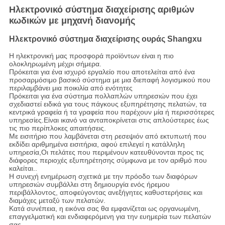
Ηλεκτρονικό σύστημα διαχείρισης αριθμών
κωδικών με μηχανή διανομής
Ηλεκτρονικό σύστημα διαχείρισης ουράς Shangxu
Η ηλεκτρονική μας προσφορά προϊόντων είναι η πιο
ολοκληρωμένη μέχρι σήμερα.
Πρόκειται για ένα ισχυρό εργαλείο που αποτελείται από ένα
προσαρμόσιμο βασικό σύστημα με μια διεπαφή λογισμικού που
περιλαμβάνει μια ποικιλία από ενότητες
Πρόκειται για ένα σύστημα πολλαπλών υπηρεσιών που έχει
σχεδιαστεί ειδικά για τους πάγκους εξυπηρέτησης πελατών, τα
κεντρικά γραφεία ή τα γραφεία που παρέχουν μία ή περισσότερες
υπηρεσίες.Είναι ικανό να ανταποκρίνεται στις απλούστερες έως
τις πιο περίπλοκες απαιτήσεις.
Με εισιτήριο που λαμβάνεται στη ρεσεψιόν από εκτυπωτή που
εκδίδει αριθμημένα εισιτήρια, αφού επιλεγεί η κατάλληλη
υπηρεσία,Οι πελάτες που περιμένουν κατευθύνονται προς τις
διάφορες περιοχές εξυπηρέτησης σύμφωνα με τον αριθμό που
καλείται..
Η συνεχή ενημέρωση σχετικά με την πρόοδο των διαφόρων
υπηρεσιών συμβάλλει στη δημιουργία ενός ήρεμου
περιβάλλοντος, αποφεύγοντας ανεξήγητες καθυστερήσεις και
διαμάχες μεταξύ των πελατών.
Κατά συνέπεια, η εικόνα σας θα εμφανίζεται ως οργανωμένη,
επαγγελματική και ενδιαφερόμενη για την ευημερία των πελατών
σας.