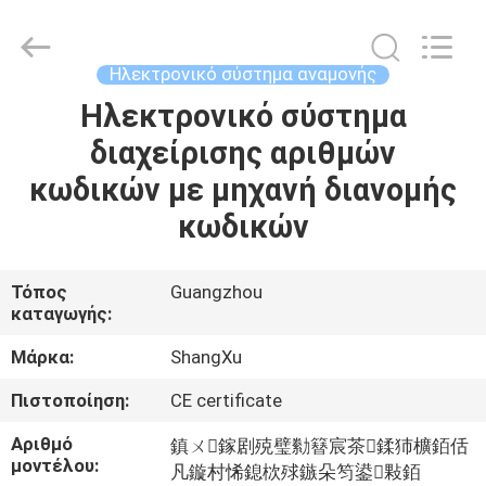
ShangXu
Technology
Co.,Ltd.
All
Rights
Ηλεκτρονικό σύστημα αναμονής
Reserved.
Developed
by
Ηλεκτρονικό σύστημα
ΣΠΊΤΙ
ECER
διαχείρισης αριθμών
ΠΡΟΪΌΝΤΑ
κωδικών με μηχανή διανομής
κωδικών
ΠΕΡΊΠΟΥ
ΕΜΕΊΣ
Τόπος
Guangzhou
καταγωγής:
ΓΎΡΟΣ
Μάρκα:
ShangXu
ΕΡΓΟΣΤΑΣΊΩΝ
Πιστοποίηση:
CE certificate
Αριθμό
鎮ㄨ鎵剧殑璧勬簮宸茶鍒犻櫎銆佸
ΠΟΙΟΤΙΚΌΣ
μοντέλου:
凡鏇村悕鎴栨殏鏃朵笉鍙敤銆