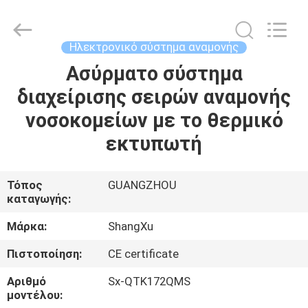
ShangXu
Technology
Co.,Ltd.
All
Rights
Ηλεκτρονικό σύστημα αναμονής
Reserved.
Developed
by
Ασύρματο σύστημα
ΣΠΊΤΙ
ECER
διαχείρισης σειρών αναμονής
ΠΡΟΪΌΝΤΑ
νοσοκομείων με το θερμικό
εκτυπωτή
ΠΕΡΊΠΟΥ
ΕΜΕΊΣ
Τόπος
GUANGZHOU
καταγωγής:
ΓΎΡΟΣ
Μάρκα:
ShangXu
ΕΡΓΟΣΤΑΣΊΩΝ
Πιστοποίηση:
CE certificate
Αριθμό
Sx-QTK172QMS
ΠΟΙΟΤΙΚΌΣ
μοντέλου: