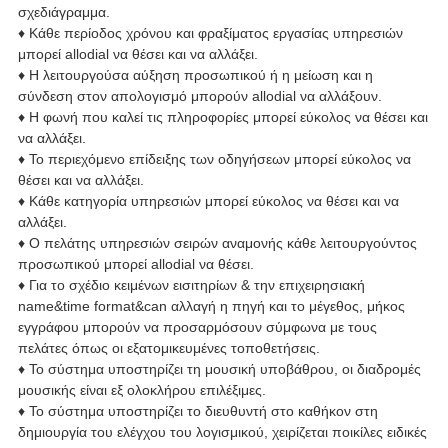
σχεδιάγραμμα.
♦ Κάθε περίοδος χρόνου και φραξίματος εργασίας υπηρεσιών
μπορεί allodial να θέσει και να αλλάξει.
♦ Η λειτουργούσα αύξηση προσωπικού ή η μείωση και η
σύνδεση στον απολογισμό μπορούν allodial να αλλάξουν.
♦ Η φωνή που καλεί τις πληροφορίες μπορεί εύκολος να θέσει και
να αλλάξει.
♦ Το περιεχόμενο επίδειξης των οδηγήσεων μπορεί εύκολος να
θέσει και να αλλάξει.
♦ Κάθε κατηγορία υπηρεσιών μπορεί εύκολος να θέσει και να
αλλάξει.
♦ Ο πελάτης υπηρεσιών σειρών αναμονής κάθε λειτουργούντος
προσωπικού μπορεί allodial να θέσει.
♦ Για το σχέδιο κειμένων εισιτηρίων & την επιχειρησιακή
name&time format&can αλλαγή η πηγή και το μέγεθος, μήκος
εγγράφου μπορούν να προσαρμόσουν σύμφωνα με τους
πελάτες όπως οι εξατομικευμένες τοποθετήσεις.
♦ Το σύστημα υποστηρίζει τη μουσική υποβάθρου, οι διαδρομές
μουσικής είναι εξ ολοκλήρου επιλέξιμες.
♦ Το σύστημα υποστηρίζει το διευθυντή στο καθήκον στη
δημιουργία του ελέγχου του λογισμικού, χειρίζεται ποικίλες ειδικές