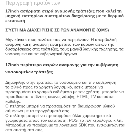
Περιγραφή προϊόντων
17inch ασύρματη σειρά αναμονής τράπεζας που καλεί τη
μηχανή εισιτηρίων συστημάτων διαχείρισης με το θερμικό
εκτυπωτή
ΣΎΣΤΗΜΑ ΔΙΑΧΕΊΡΙΣΗΣ ΣΕΙΡΩΝ ΑΝΑΜΟΝΉΣ (QMS)
Μην κάνετε τους πελάτες σας να περιμένουν
.
Η υπερβολική
αναμονή και η αναμονή είναι μεταξύ των κύριων αιτιών της
δυσαρέσκειας στις τράπεζες, τους μαγαζί λιανικής πώλησης, τα
νοσοκομεία και τα κυβερνητικά όργανα.
17inch περίπτερο σειρών αναμονής για την κυβέρνηση
νοσοκομείων τράπεζας
Δημοφιλής στην τράπεζα, το νοσοκομείο και την κυβέρνηση.
το φιλικό προς το χρήστη λογισμικό, εσείς μπορεί να
προσαρμόσει το γραφικό ενδιάμεσο με τον χρήστη, μπορείτε να
προσθέσετε το βίντεο, εικόνα, λάμψη, HTML, TV και ούτω
καθεξής.
Ο πελάτης μπορεί να προσαρμόσει τη διαμόρφωση υλικού
σύμφωνα με τα προγράμματά σας.
Ο πελάτης μπορεί να προσαρμόσει άλλα χαρακτηριστικά
γνωρίσματα όπως τον εκτυπωτή, POS, το πληκτρολόγιο, κ.λπ.
Μπορούμε να παρέχουμε το λογισμικό SDK που ενσωματώνεται
στα συστήματά σας.