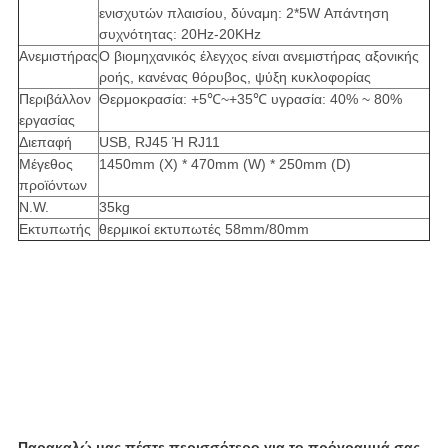
ενισχυτών πλαισίου, δύναμη: 2*5W Απάντηση
συχνότητας: 20Hz-20KHz
Ανεμιστήρας
Ο βιομηχανικός έλεγχος είναι ανεμιστήρας αξονικής
ροής, κανένας θόρυβος, ψύξη κυκλοφορίας
Περιβάλλον
Θερμοκρασία: +5℃~+35℃ υγρασία: 40% ~ 80%
εργασίας
Διεπαφή
USB, RJ45 Ή RJ11
Μέγεθος
1450mm (Χ) * 470mm (W) * 250mm (D)
προϊόντων
N.W.
35kg
Εκτυπωτής
θερμικοί εκτυπωτές 58mm/80mm
Παρακαλώ μας πέστε περισσότερο για το πρόγραμμά σας,