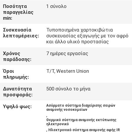
ΈΛΕΓΧΟΣ
Ποσότητα
1 σύνολο
παραγγελίας
min:
ΜΑΣ
Συσκευασία
Τυποποιημένα χαρτοκιβώτια
ΕΛΆΤΕ
λεπτομέρειες:
συσκευασίας εξαγωγής με τον αφρό
ΣΕ
και άλλο υλικό προστασίας
ΕΠΑΦΉ
Χρόνος
7 ημέρες εργασίας
παράδοσης:
ΜΕ
Όροι
T/T, Western Union
πληρωμής:
ΕΙΔΉΣΕΙΣ
Δυνατότητα
500 σύνολο το μήνα
προσφοράς:
ΖΗΤΉΣΤΕ
Υψηλό φως:
Ασύρματο σύστημα διαχείρισης σειρών
ΈΝΑ
αναμονής νοσοκομείων
,
ΑΠΌΣΠΑΣΜΑ
Θερμικό σύστημα αναμονής εκτύπωσης
ηλεκτρονικό
,
Ηλεκτρονικό σύστημα αναμονής αφής IR