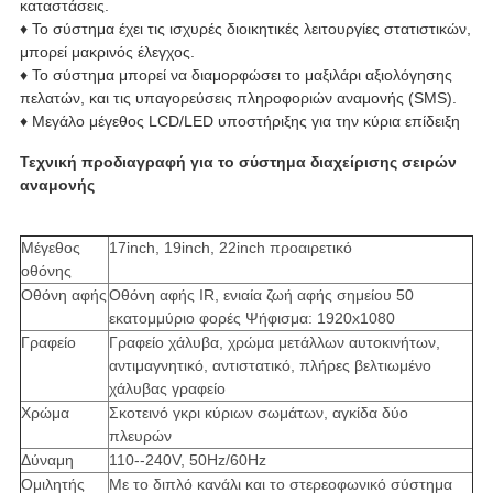
καταστάσεις.
♦ Το σύστημα έχει τις ισχυρές διοικητικές λειτουργίες στατιστικών,
μπορεί μακρινός έλεγχος.
♦ Το σύστημα μπορεί να διαμορφώσει το μαξιλάρι αξιολόγησης
πελατών, και τις υπαγορεύσεις πληροφοριών αναμονής (SMS).
♦ Μεγάλο μέγεθος LCD/LED υποστήριξης για την κύρια επίδειξη
Τεχνική προδιαγραφή για το σύστημα διαχείρισης σειρών
αναμονής
Μέγεθος
17inch, 19inch, 22inch προαιρετικό
οθόνης
Οθόνη αφής
Οθόνη αφής IR, ενιαία ζωή αφής σημείου 50
εκατομμύριο φορές Ψήφισμα: 1920x1080
Γραφείο
Γραφείο χάλυβα, χρώμα μετάλλων αυτοκινήτων,
αντιμαγνητικό, αντιστατικό, πλήρες βελτιωμένο
χάλυβας γραφείο
Χρώμα
Σκοτεινό γκρι κύριων σωμάτων, αγκίδα δύο
πλευρών
Δύναμη
110--240V, 50Hz/60Hz
Ομιλητής
Με το διπλό κανάλι και το στερεοφωνικό σύστημα