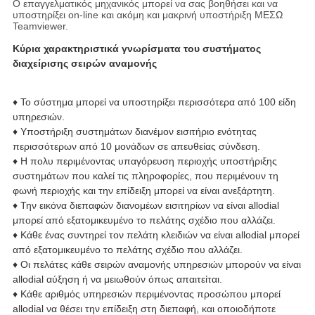
Ο επαγγελματικός μηχανικός μπορεί να σας βοηθήσει και να
υποστηρίξει on-line και ακόμη και μακρινή υποστήριξη ΜΕΣΩ
Teamviewer.
Κύρια χαρακτηριστικά γνωρίσματα του συστήματος
διαχείρισης σειρών αναμονής
♦ Το σύστημα μπορεί να υποστηρίξει περισσότερα από 100 είδη
υπηρεσιών.
♦ Υποστήριξη συστημάτων διανέμον εισιτήριο ενότητας
περισσότερων από 10 μονάδων σε απευθείας σύνδεση.
♦ Η πολυ περιμένοντας υπαγόρευση περιοχής υποστήριξης
συστημάτων που καλεί τις πληροφορίες, που περιμένουν τη
φωνή περιοχής και την επίδειξη μπορεί να είναι ανεξάρτητη.
♦ Την εικόνα διεπαφών διανομέων εισιτηρίων να είναι allodial
μπορεί από εξατομικευμένο το πελάτης σχέδιο που αλλάζει.
♦ Κάθε ένας συντηρεί τον πελάτη κλειδιών να είναι allodial μπορεί
από εξατομικευμένο το πελάτης σχέδιο που αλλάζει.
♦ Οι πελάτες κάθε σειρών αναμονής υπηρεσιών μπορούν να είναι
allodial αύξηση ή να μειωθούν όπως απαιτείται.
♦ Κάθε αριθμός υπηρεσιών περιμένοντας προσώπου μπορεί
allodial να θέσει την επίδειξη στη διεπαφή, και οποιοδήποτε