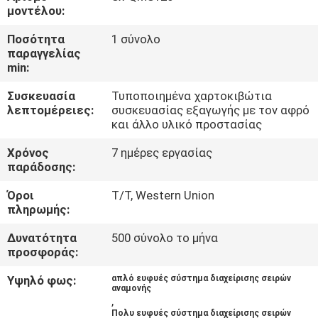
ΈΛΕΓΧΟΣ
μοντέλου:
Ποσότητα
1 σύνολο
ΜΑΣ
παραγγελίας
min:
ΕΛΆΤΕ
Συσκευασία
Τυποποιημένα χαρτοκιβώτια
ΣΕ
λεπτομέρειες:
συσκευασίας εξαγωγής με τον αφρό
ΕΠΑΦΉ
και άλλο υλικό προστασίας
ΜΕ
Χρόνος
7 ημέρες εργασίας
παράδοσης:
ΕΙΔΉΣΕΙΣ
Όροι
T/T, Western Union
πληρωμής:
Δυνατότητα
500 σύνολο το μήνα
ΖΗΤΉΣΤΕ
προσφοράς:
ΈΝΑ
Υψηλό φως:
απλό ευφυές σύστημα διαχείρισης σειρών
ΑΠΌΣΠΑΣΜΑ
αναμονής
,
Πολυ ευφυές σύστημα διαχείρισης σειρών