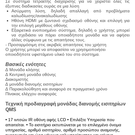
Σε σύστημα τετραετής διαχείρισης για να χειριστεί όλες τις
έξυπνες διαδικασίες ουράς σε μια λύση
Ασύρματη λύση, δηλαδή απαλλαγή από προβλήματα
καλωδίωσης/ανακαλωδίωσης
Ηθόνη HDMI με ζωντανό σχεδιασμό οθόνης και επιλογή για
την επιλογή μεγέθους οθόνης
Εξαιρετικά ενοποιημένο σύστημα, δηλαδή ο χρήστης μπορεί
να σχεδιάσει να πάρει οποιαδήποτε μονάδα και να αφήσει
άλλες σύμφωνα με τις απαιτήσεις τους.
- Προσαρμόσιμη στις ακριβείς απαιτήσεις του χρήστη
Ο χρήστης μπορεί να αποφασίσει να χρησιμοποιήσει
οποιοδήποτε υφιστάμενο υλικό του στο σύστημα.
Βασικές ενότητες
∆ Μονάδα κλήσης
∆ Κεντρική μονάδα οθόνης
∆ιακομιστής
∆ μονάδα διανομής εισιτηρίων
∆ Παρακολούθηση και αναφορά σε πραγματικό χρόνο
Πίνακας ελέγχου αναφοράς
Τεχνική προδιαγραφή μονάδας διανομής εισιτηρίων
QMS
• 17 ιντσών IR οθόνη αφής LCD • Επιλέξτε Υπηρεσία που
απαιτείται. • Το εισιτήριο εκτυπώνεται με το επιλεγμένο όνομα
υπηρεσίας, αριθμό εισιτηρίου, αριθμό προσώπου αναμονής,