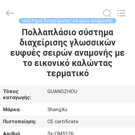
ShangXu
Technology
Co.,Ltd.
All
Rights
σύστημα διαχείρισης σειρών αναμονής
Reserved.
Developed
Πολλαπλάσιο σύστημα
ΣΠΊΤΙ
by
ECER
διαχείρισης γλωσσικών
ΠΡΟΪΌΝΤΑ
ευφυές σειρών αναμονής με
το εικονικό καλώντας
ΠΕΡΊΠΟΥ
τερματικό
ΕΜΕΊΣ
Τόπος
GUANGZHOU
καταγωγής:
ΓΎΡΟΣ
ΕΡΓΟΣΤΑΣΊΩΝ
Μάρκα:
ShangXu
Πιστοποίηση:
CE certificate
ΠΟΙΟΤΙΚΌΣ
Αριθμό
Sx-QMS126