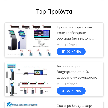
Top Προϊόντα
Προστατευόμενο από
τους κραδασμούς
σύστημα διαχείρισης
σειρών αναμονής
MOQ:1 σύνολο
εισιτηρίων
ΕΠΙΚΟΙΝΩΝΊΑ
Αντι σύστημα
διαχείρισης σειρών
αναμονής αντανάκλασης
MOQ:1 σύνολο
ΕΠΙΚΟΙΝΩΝΊΑ
Σύστημα διαχείρισης