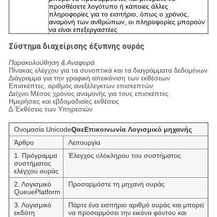
προσθέσετε λογότυπο ή κάποιες άλλες
πληροφορίες για το εισιτήριο, όπως ο χρόνος,
αναμονή των ανθρώπων, οι πληροφορίες μπορούν
να είναι επεξεργαστέες
Σύστημα διαχείρισης έξυπνης ουράς
Παρακολούθηση & Αναφορά
Πίνακας ελέγχου για τα συνοπτικά και τα διαγράμματα δεδομένων
Διάγραμμα για την γραφική απεικόνιση των εκθέσεων
Επισκέπτες, αριθμός ανεξέλεγκτων επισκεπτών
Δείχνει Μέσος χρόνος αναμονής για τους επισκέπτες
Ημερήσιες και εβδομαδιαίες εκθέσεις
∆ Έκθέσεις των Υπηρεσιών
Ονομασία Unicode
Q
α
ε
Επικοινωνία
Λογισμικό μηχανής
Άρθρο
Λειτουργία
1. Πρόγραμμα
Έλεγχος ολόκληρου του συστήματος
συστήματος
ελέγχου ουράς
2. Λογισμικό
Προσαρμόστε τη μηχανή ουράς
QueuePlatform
3. Λογισμικό
Πάρτε ένα εισιτήριο αριθμό ουράς και μπορεί
εκδότη
να προσαρμόσει την εικόνα φόντου και