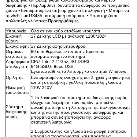
ημερομηνία και ώρα,μήνυμα καλωσορίσματος και κείμενο
διαφήμισης • Περιλαμβάνει δυνατότητα αναφοράς σε πραγματικό
χρόνο • Ενσωματωμένο σε βιομηχανικό υπολογιστή • Μπορεί να
συνδεθεί με RS485 με σύρμα ή ασύρματο • Υποστηρίζεται
πολλαπλές γλώσσες
• Προσαρμόσιμες
Υπουργείο
Όλα σε ένα κρύο ατσάλινο ντουλάπι
Εικονική
17 ∆είκτης LCD με ανάλυση 1280*1024
οθόνη
Εικόνα αφής
17 ∆είκτης αφής υπέρυθρου
Θερμικός
80 mm θερμικός εκτυπωτής Epson με
εκτυπωτής
αυτοματοποιημένο κοπτήρα
Διαμόρφωση
CPU: Intel 2.41Ghz, 4G DDR3
υπολογιστή
64G SSD,6 θύρα USB
Εγκαταστάθηκε το λειτουργικό σύστημα Windows
Ομιλητής
Ενσωματωμένος ενισχυτής και 2 ηχεία για φωνητική
κλήση σε αραβική / γαλλική πολλαπλή γλώσσα
Ηλεκτρική
110V-240V
τροφοδοσία
1.Το λογισμικό του συστήματος διαχείρισης ουράς:
έλεγχο και διαχείριση των ουρών, μπορεί να
Σύστημα
συνειδητοποιήσει τη λειτουργία της πολυγλωσσικής
διαχείρισης
κλήσης και της πολυγλωσσικής μετάφρασης,και
ουράς
μπορεί να συνειδητοποιήσει την αναφορά
στατιστική λειτουργία
2.Συμβουλευτής και γλώσσα και μορφή εισιτηρίου
μπορεί να προσαρμοστεί, και μπορείτε να