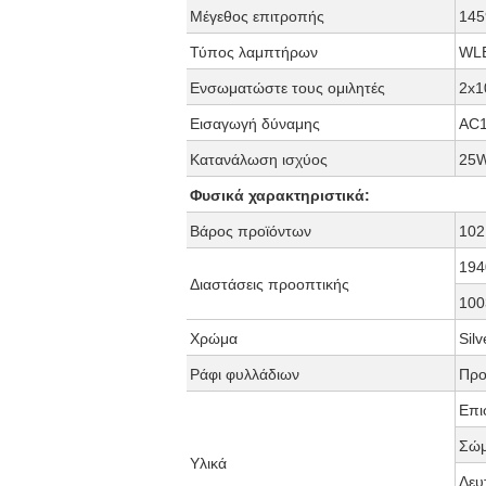
Μέγεθος επιτροπής
145
Τύπος λαμπτήρων
WL
Ενσωματώστε τους ομιλητές
2x
Εισαγωγή δύναμης
AC1
Κατανάλωση ισχύος
25
Φυσικά χαρακτηριστικά:
Βάρος προϊόντων
102
19
Διαστάσεις προοπτικής
100
Χρώμα
Sil
Ράφι φυλλάδιων
Προ
Επι
Σώμ
Υλικά
Δευ