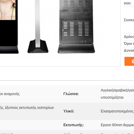
min:
Συσκε
Χρόνο
Όροι 
Δυνατ
Αγγλική/αραβική/γα
ρών αναμονής
Γλώσσα:
υποστηρίζεται
ής, έξυπνος εκτυπωτής εισιτηρίων
Υλικό:
Ελασματοποιημένος
Εκτυπωτής:
Epson 80mm θερμικ