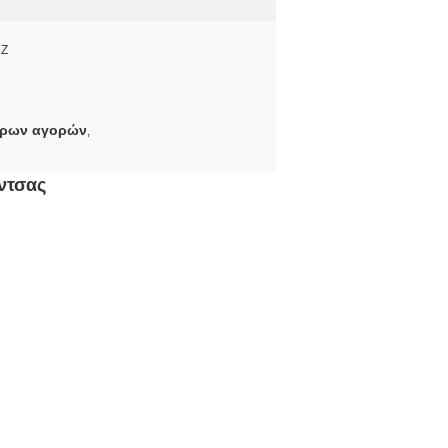
HZ
όρων αγορών
,
ντσας