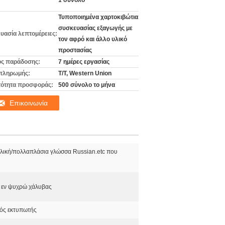
1 σύνολο
Τυποποιημένα χαρτοκιβώτια
συσκευασίας εξαγωγής με
υασία λεπτομέρειες:
τον αφρό και άλλο υλικό
προστασίας
ς παράδοσης:
7 ημέρες εργασίας
πληρωμής:
T/T, Western Union
ότητα προσφοράς:
500 σύνολο το μήνα
Επικοινωνία
λλική/πολλαπλάσια γλώσσα Russian.etc που
 εν ψυχρώ χάλυβας
ός εκτυπωτής