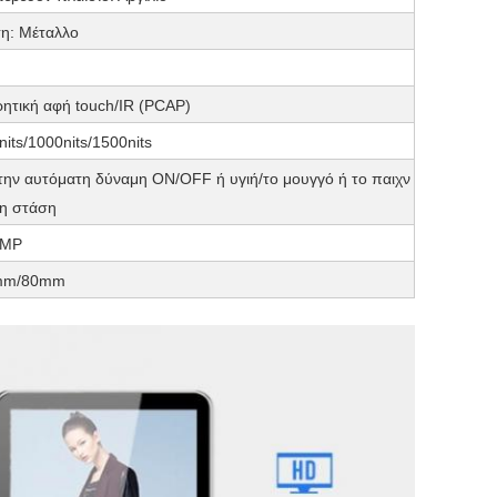
η: Μέταλλο
ητική αφή touch/IR (PCAP)
nits/1000nits/1500nits
 την αυτόματη δύναμη ON/OFF ή υγιή/το μουγγό ή το παιχν
/τη στάση
0MP
mm/80mm