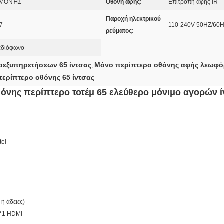
ΝΑΜΟΝΉΣ
Οθόνη αφής:
Επιτροπή αφής IR
Παροχή ηλεκτρικού
7
110-240V 50HZ/60
ρεύματος:
αδιόφωνο
οεξυπηρετήσεων 65 ίντσας
Μόνο περίπτερο οθόνης αφής λεωφ
,
ερίπτερο οθόνης 65 ίντσας
ης περίπτερο τοτέμ 65 ελεύθερο μόνιμο αγορών ί
tel
ή άδειες)
 *1 HDMI