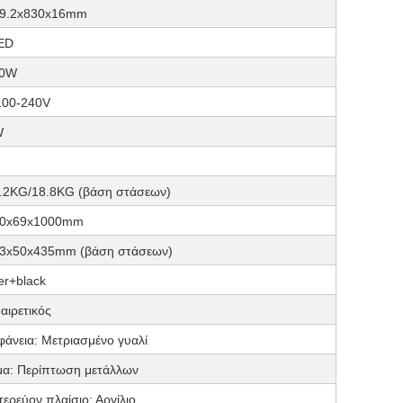
9.2x830x16mm
ED
10W
00-240V
W
.2KG/18.8KG (βάση στάσεων)
40x69x1000mm
3x50x435mm (βάση στάσεων)
ver+black
αιρετικός
φάνεια: Μετριασμένο γυαλί
α: Περίπτωση μετάλλων
τερεύον πλαίσιο: Αργίλιο