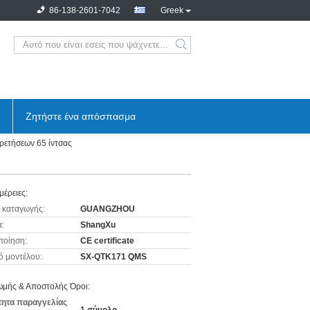
86-138-2601-7042
Greek
Ζητήστε ένα απόσπασμα
ετήσεων 65 ίντσας
μέρειες:
 καταγωγής:
GUANGZHOU
:
ShangXu
ποίηση:
CE certificate
ό μοντέλου:
SX-QTK171 QMS
μής & Αποστολής Όροι:
ητα παραγγελίας