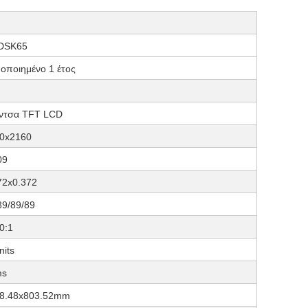
DSK65
οποιημένο 1 έτος
ίντσα TFT LCD
0x2160
09
72x0.372
89/89/89
0:1
nits
ms
8.48x803.52mm