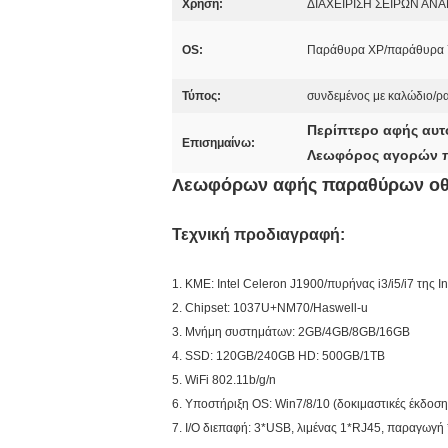
Χρήση:
ΔΙΑΧΕΙΡΙΣΗ ΣΕΙΡΩΝ Α
OS:
Παράθυρα XP/παράθυρα 
Τύπος:
συνδεμένος με καλώδιο/ρ
Περίπτερο αφής αυτ
Επισημαίνω:
Λεωφόρος αγορών π
Λεωφόρων αφής παραθύρων οθόν
Τεχνική προδιαγραφή:
1.
ΚΜΕ: Intel Celeron J1900/πυρήνας i3/i5/i7 της In
2. Chipset: 1037U+NM70/Haswell-u
3. Μνήμη συστημάτων: 2GB/4GB/8GB/16GB
4. SSD: 120GB/240GB HD: 500GB/1TB
5. WiFi 802.11b/g/n
6. Υποστήριξη OS: Win7/8/10 (δοκιμαστικές έκδοση 
7. I/O διεπαφή: 3*USB, λιμένας 1*RJ45, παραγωγή