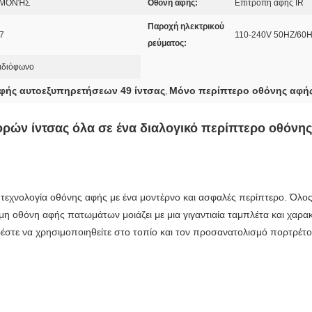
ΝΑΜΟΝΉΣ
Οθόνη αφής:
Επιτροπή αφής IR
Παροχή ηλεκτρικού
7
110-240V 50HZ/60
ρεύματος:
αδιόφωνο
φής αυτοεξυπηρετήσεων 49 ίντσας
Μόνο περίπτερο οθόνης αφής
,
ών ίντσας όλα σε ένα διαλογικό περίπτερο οθόν
τεχνολογία οθόνης αφής με ένα μοντέρνο και ασφαλές περίπτερο. Όλος 
μη οθόνη αφής πατωμάτων μοιάζει με μια γιγαντιαία ταμπλέτα και χαρακ
ρέστε να χρησιμοποιηθείτε στο τοπίο και τον προσανατολισμό πορτρέτ