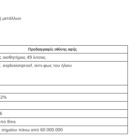
ή μετάλλων
Προδιαγραφές οθόνης αφής
 αισθητήρας 49 ίντσας
, explosionproof, αντι-φως του ήλιου
92%
6
από 8ms
ή σημείου πάνω από 60.000.000