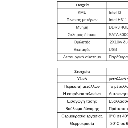
Στοιχεία
ΚΜΕ
Intel I3
Πίνακας μητέρων
Intel H611
Μνήμη
DDR3 4G
Σκληρός δίσκος
SATA 500
Ομιλητής
2X10w δυ
Διεπαφές
USB
Λειτουργικό σύστημα
Παράθυρα
Στοιχεία
Υλικό
μεταλλικό
Περικοπή μετάλλων
Το μέταλλ
Η επιφάνεια τελειώνει
Αυτοκινητ
Εισαγωγή τάσης
Εναλλασσό
Βούλωμα δύναμης
Πρότυπα τ
Θερμοκρασία εργασίας
0°C σε 40
Θερμοκρασία
-20°C σε 