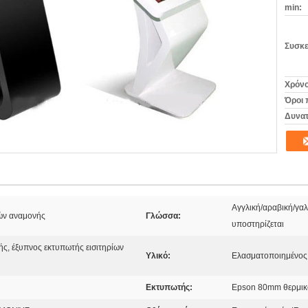
min:
Συσκε
Χρόνο
Όροι 
Δυνατ
Αγγλική/αραβική/γα
ρών αναμονής
Γλώσσα:
υποστηρίζεται
ής, έξυπνος εκτυπωτής εισιτηρίων
Υλικό:
Ελασματοποιημένος
Εκτυπωτής:
Epson 80mm θερμικ