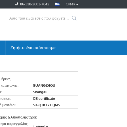
86-138-2601-7042
Greek
Ζητήστε ένα απόσπασμα
μέρειες:
 καταγωγής:
GUANGZHOU
:
ShangXu
ποίηση:
CE certificate
ό μοντέλου:
SX-QTK171 QMS
μής & Αποστολής Όροι:
ητα παραγγελίας