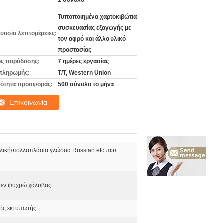
1 σύνολο
Τυποποιημένα χαρτοκιβώτια
συσκευασίας εξαγωγής με
υασία λεπτομέρειες:
τον αφρό και άλλο υλικό
προστασίας
ς παράδοσης:
7 ημέρες εργασίας
πληρωμής:
T/T, Western Union
ότητα προσφοράς:
500 σύνολο το μήνα
Επικοινωνία
λλική/πολλαπλάσια γλώσσα Russian.etc που
 εν ψυχρώ χάλυβας
ός εκτυπωτής