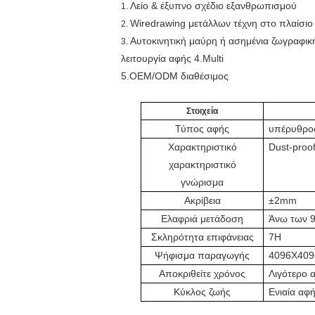
Λείο & έξυπνο σχέδιο εξανθρωπισμού
1.
Wiredrawing μετάλλων τέχνη στο πλαίσιο
2.
Αυτοκινητική μαύρη ή ασημένια ζωγραφικ
3.
λειτουργία αφής 4.Multi
5.OEM/ODM διαθέσιμος
Στοιχεία
Τύπος αφής
υπέρυθρος
Χαρακτηριστικό
Dust-proof
χαρακτηριστικό
γνώρισμα
Ακρίβεια
±2mm
Ελαφριά μετάδοση
Άνω των 
Σκληρότητα επιφάνειας
7H
Ψήφισμα παραγωγής
4096X409
Αποκριθείτε χρόνος
Λιγότερο 
Κύκλος ζωής
Ενιαία αφ