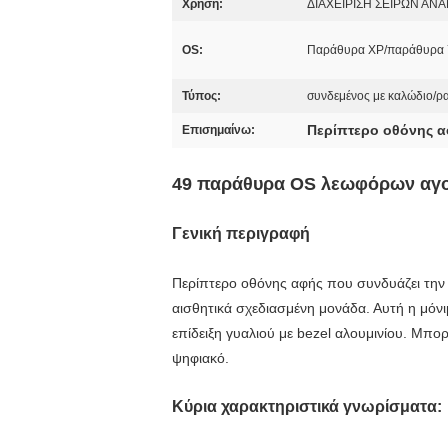
Χρήση:
ΔΙΑΧΕΙΡΙΣΗ ΣΕΙΡΩΝ Α
OS:
Παράθυρα XP/παράθυρα 
Τύπος:
συνδεμένος με καλώδιο/ρ
Περίπτερο οθόνης α
Επισημαίνω:
49 παράθυρα OS λεωφόρων αγορ
Γενική περιγραφή
Περίπτερο οθόνης αφής που συνδυάζει την 
αισθητικά σχεδιασμένη μονάδα. Αυτή η μόνι
επίδειξη γυαλιού με bezel αλουμινίου. Μπο
ψηφιακό.
Κύρια χαρακτηριστικά γνωρίσματα: