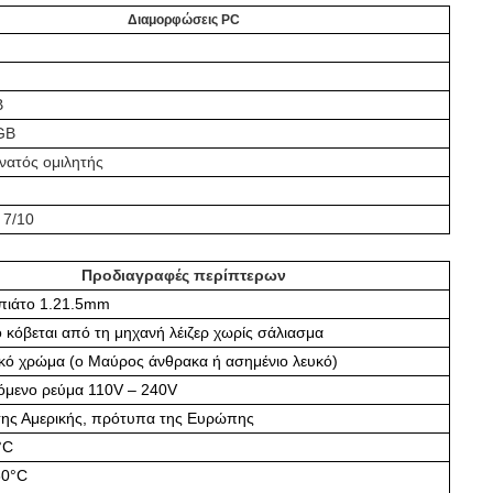
Διαμορφώσεις PC
B
GB
νατός ομιλητής
 7/10
Προδιαγραφές περίπτερων
 πιάτο 1.21.5mm
ο κόβεται από τη μηχανή λέιζερ χωρίς σάλιασμα
ικό χρώμα (ο Μαύρος άνθρακα ή ασημένιο λευκό)
μενο ρεύμα 110V – 240V
ης Αμερικής, πρότυπα της Ευρώπης
°C
60°C