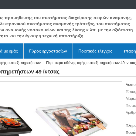
ος προμηθευτής του συστήματος διαχείρισης σειρών αναμονής,
ηλεκτρονικού συστήματος αναμονής τράπεζας, του συστήματος
ών αναμονής νοσοκομείων και της λύσης κ.λπ. με την αξιόπιστη
ητα και την έγκαιρη τεχνική υποστήριξη.
κά με εμάς
Γύρος εργοστασίων
Ποιοτικός έλεγχος
επαφή
αφής αυτοεξυπηρετήσεων
Περίπτερο οθόνης αφής αυτοεξυπηρετήσεων 49 ίντσας
υπηρετήσεων 49 ίντσας
Λεπτο
Τόπος
Μάρκα
Πιστο
Αριθμ
Πληρω
Ποσότ