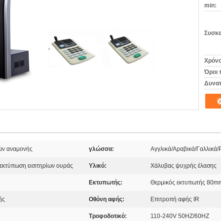
min:
Συσκε
Χρόνο
Όροι 
Δυνατ
ρών αναμονής
γλώσσα:
Αγγλικά/Αραβικά/Γαλλικά/
 εκτύπωση εισιτηρίων ουράς
Υλικό:
Χάλυβας ψυχρής έλασης
Εκτυπωτής:
Θερμικός εκτυπωτής 80m
ής
Οθόνη αφής:
Επιτροπή αφής IR
Τροφοδοτικό:
110-240V 50HZ/60HZ