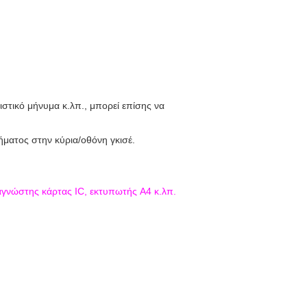
ιστικό μήνυμα κ.λπ., μπορεί επίσης να
ματος στην κύρια/οθόνη γκισέ.
γνώστης κάρτας IC, εκτυπωτής A4 κ.λπ.