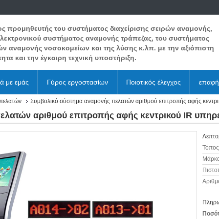
ος προμηθευτής του συστήματος διαχείρισης σειρών αναμονής,
ηλεκτρονικού συστήματος αναμονής τράπεζας, του συστήματος
ών αναμονής νοσοκομείων και της λύσης κ.λπ. με την αξιόπιστη
ητα και την έγκαιρη τεχνική υποστήριξη.
κά με εμάς
Γύρος εργοστασίων
Ποιοτικός έλεγχος
επαφή
πελατών
Συμβολικό σύστημα αναμονής πελατών αριθμού επιτροπής αφής κεντρ
ελατών αριθμού επιτροπής αφής κεντρικού IR υπη
Λεπτο
Τόπος
Μάρκα
Πιστο
Αριθμ
Πληρω
Ποσότ