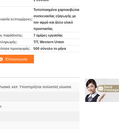
1 σύνολο
Τυποποιημένα χαρτοκιβώτια
συσκευασίας εξαγωγής με
υασία λεπτομέρειες:
τον αφρό και άλλο υλικό
προστασίας
ς παράδοσης:
7 ημέρες εργασίας
πληρωμής:
T/T, Western Union
ότητα προσφοράς:
500 σύνολο το μήνα
Επικοινωνία
Ρωσικά. κλπ. Υποστηρίζεται πολλαπλή γλώσσα
m