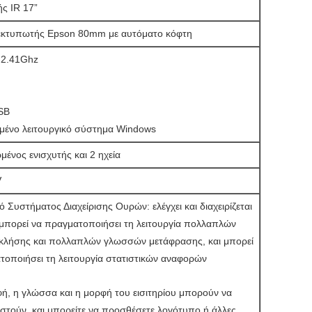
ς IR 17”
εκτυπωτής Epson 80mm με αυτόματο κόφτη
l 2.41Ghz
SB
μένο λειτουργικό σύστημα Windows
ένος ενισχυτής και 2 ηχεία
V
ό Συστήματος Διαχείρισης Ουρών: ελέγχει και διαχειρίζεται
, μπορεί να πραγματοποιήσει τη λειτουργία πολλαπλών
λήσης και πολλαπλών γλωσσών μετάφρασης, και μπορεί
τοποιήσει τη λειτουργία στατιστικών αναφορών
φή, η γλώσσα και η μορφή του εισιτηρίου μπορούν να
τούν, και μπορείτε να προσθέσετε λογότυπο ή άλλες