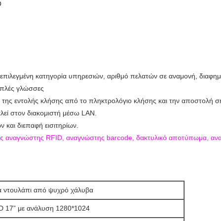
ο
, επιλεγμένη κατηγορία υπηρεσιών, αριθμό πελατών σε αναμονή, διαφημ
λαπλές γλώσσες
της εντολής κλήσης από το πληκτρολόγιο κλήσης και την αποστολή σή
λεί στον διακομιστή μέσω LAN.
 και διεπαφή εισιτηρίων.
κός αναγνώστης RFID, αναγνώστης barcode, δακτυλικό αποτύπωμα, ανα
α ντουλάπι από ψυχρό χάλυβα
 17” με ανάλυση 1280*1024