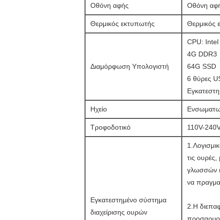
Οθόνη αφής
Οθόνη αφή
Θερμικός εκτυπωτής
Θερμικός 
CPU: Inte
4G DDR3
Διαμόρφωση Υπολογιστή
64G SSD
6 θύρες U
Εγκατεστη
Ηχείο
Ενσωματωμ
Τροφοδοτικό
110V-240
1.Λογισμικ
τις ουρές
γλωσσών κ
να πραγμα
Εγκατεστημένο σύστημα
2.Η διεπα
διαχείρισης ουρών
προσαρμοσ