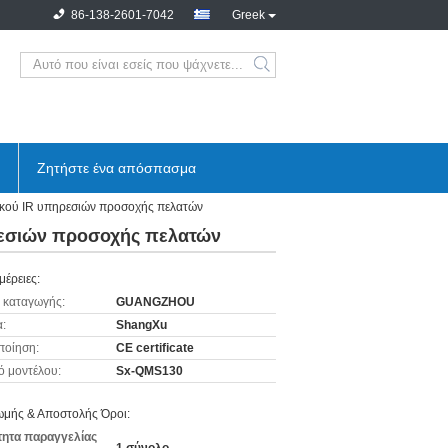
86-138-2601-7042
Greek
Ζητήστε ένα απόσπασμα
ικού IR υπηρεσιών προσοχής πελατών
ρεσιών προσοχής πελατών
μέρειες:
 καταγωγής:
GUANGZHOU
:
ShangXu
ποίηση:
CE certificate
ό μοντέλου:
Sx-QMS130
μής & Αποστολής Όροι:
ητα παραγγελίας