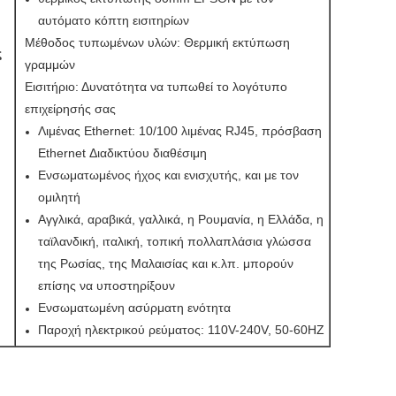
αυτόματο κόπτη εισιτηρίων
Μέθοδος τυπωμένων υλών: Θερμική εκτύπωση
ς
γραμμών
Εισιτήριο: Δυνατότητα να τυπωθεί το λογότυπο
επιχείρησής σας
Λιμένας Ethernet: 10/100 λιμένας RJ45, πρόσβαση
Ethernet Διαδικτύου διαθέσιμη
Ενσωματωμένος ήχος και ενισχυτής, και με τον
ομιλητή
Αγγλικά, αραβικά, γαλλικά, η Ρουμανία, η Ελλάδα, η
ταϊλανδική, ιταλική, τοπική πολλαπλάσια γλώσσα
της Ρωσίας, της Μαλαισίας και κ.λπ. μπορούν
επίσης να υποστηρίξουν
Ενσωματωμένη ασύρματη ενότητα
Παροχή ηλεκτρικού ρεύματος: 110V-240V, 50-60HZ