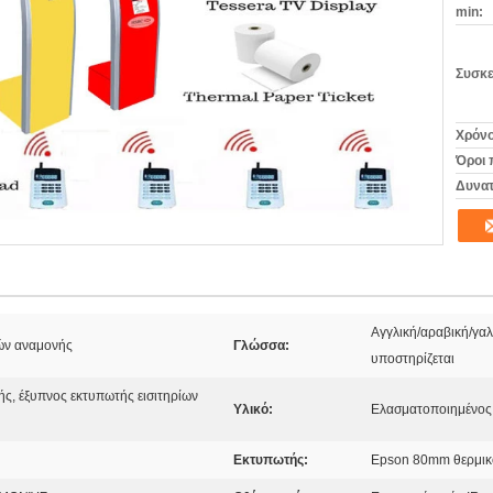
min:
Συσκε
Χρόνο
Όροι 
Δυνατ
Αγγλική/αραβική/γα
ρών αναμονής
Γλώσσα:
υποστηρίζεται
ής, έξυπνος εκτυπωτής εισιτηρίων
Υλικό:
Ελασματοποιημένος
Εκτυπωτής:
Epson 80mm θερμικ