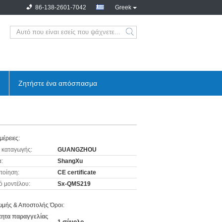
86-138-2601-7042
Greek
Ζητήστε ένα απόσπασμα
μέρειες:
 καταγωγής:
GUANGZHOU
:
ShangXu
ποίηση:
CE certificate
ό μοντέλου:
Sx-QMS219
μής & Αποστολής Όροι:
ητα παραγγελίας