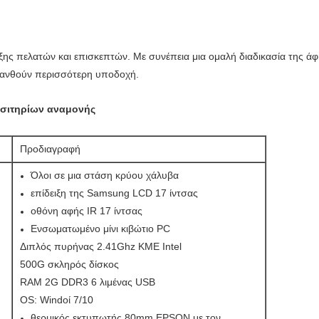
ης πελατών και επισκεπτών. Με συνέπεια μια ομαλή διαδικασία της ά
σθανθούν περισσότερη υποδοχή.
εισιτηρίων αναμονής
Προδιαγραφή
Όλοι σε μια στάση κρύου χάλυβα
επίδειξη της Samsung LCD 17 ίντσας
οθόνη αφής IR 17 ίντσας
Ενσωματωμένο μίνι κιβώτιο PC
Διπλός πυρήνας 2.41Ghz ΚΜΕ Intel
500G σκληρός δίσκος
RAM 2G DDR3 6 λιμένας USB
OS: Windοί 7/10
θερμικός εκτυπωτής 80mm EPSON με τον