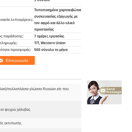
1 σύνολο
Τυποποιημένα χαρτοκιβώτια
συσκευασίας εξαγωγής με
υασία λεπτομέρειες:
τον αφρό και άλλο υλικό
προστασίας
ς παράδοσης:
7 ημέρες εργασίας
πληρωμής:
T/T, Western Union
ότητα προσφοράς:
500 σύνολο το μήνα
Επικοινωνία
λλική/πολλαπλάσια γλώσσα Russian.etc που
 εν ψυχρώ χάλυβας
ός εκτυπωτής