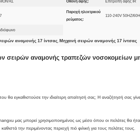
ΝΑΜΟΝΉΣ
Οθόνη αφής:
Επιτροπή αφής IR
Παροχή ηλεκτρικού
7
110-240V 50HZ/60
ρεύματος:
αδιόφωνο
σειρών αναμονής 17 ίντσας
Μηχανή σειρών αναμονής 17 ίντσας
,
ών σειρών αναμονής τραπεζών νοσοκομείων μ
υ θα εγκαθιστούσε την ιδιαίτερη απαίτησή σας; Η αναζήτησή σας γίν
shangxu μας μπορεί χρησιμοποιημένος ως μέσο όπου οι πελάτες θα ήτ
θιστά την περιμένοντας περιοχή πιό φιλική για τους πελάτες τους.