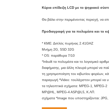
Κύρια επίδειξη LCD με το ψηφιακό σύ
Θα βάλει στην περιμένοντας περιοχή, να επ
Προδιαγραφή για τα πολυμέσα και το κ
* ΚΜΕ: Διπλός πυρήνας 2.41GHZ
Μνήμη 2G, SSD 32G
* OS: παράθυρα 7/10
*Inbuilt τα πολυμέσα και το λογισμικό αρι
διαφήμισης, μια άλλη πλευρά μπορεί να παίξ
τη χρησιμοποίηση του κιβωτίου φορέων, κ
παραγωγή *Video: τουλάχιστον μπορεί να υ
τα τηλεοπτικά σχήματα: MPEG-1, MPEG-2
MP@HL, MPEG-4 ASP@L5, Κ.ΛΠ.
σχήματα *Image που υποστηρίζονται: JPG