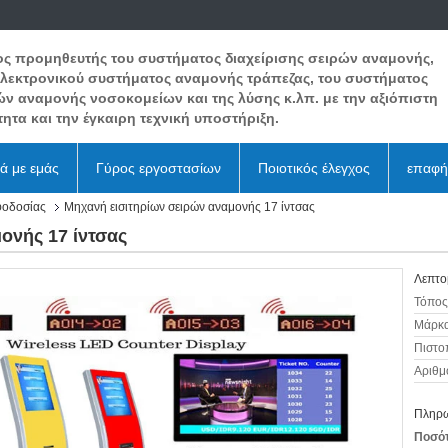
ος προμηθευτής του συστήματος διαχείρισης σειρών αναμονής,
ηλεκτρονικού συστήματος αναμονής τράπεζας, του συστήματος
ών αναμονής νοσοκομείων και της λύσης κ.λπ. με την αξιόπιστη
ητα και την έγκαιρη τεχνική υποστήριξη.
κά με εμάς
Γύρος εργοστασίων
Ποιοτικός έλεγχος
επαφή
φοδοσίας
Μηχανή εισιτηρίων σειρών αναμονής 17 ίντσας
ονής 17 ίντσας
Λεπτο
Τόπος
Μάρκα
Πιστο
Αριθμ
Πληρω
Ποσότ