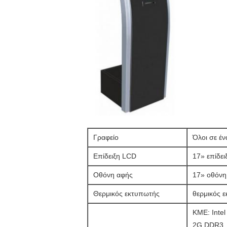
Γραφείο
Όλοι σε έ
Επίδειξη LCD
17» επίδε
Οθόνη αφής
17» οθόνη
Θερμικός εκτυπωτής
θερμικός 
ΚΜΕ: Inte
2G DDR3