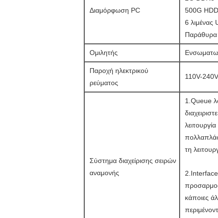
Διαμόρφωση PC
500G HD
6 λιμένας
Παράθυρα 
Ομιλητής
Ενσωματωμ
Παροχή ηλεκτρικού
110V-240
ρεύματος
1.Queue λο
διαχειριστ
λειτουργί
πολλαπλάσ
τη λειτουρ
Σύστημα διαχείρισης σειρών
αναμονής
2.Interfac
προσαρμοσ
κάποιες άλ
περιμένοντ