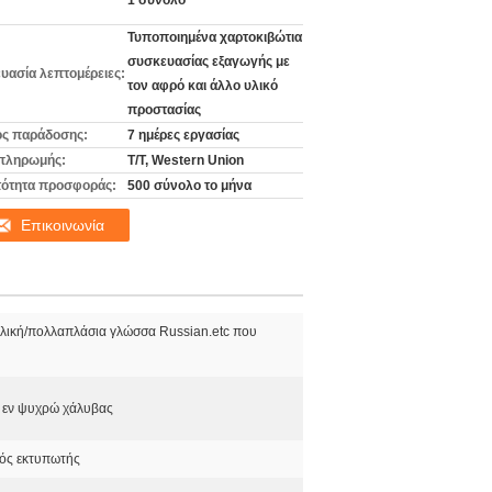
1 σύνολο
Τυποποιημένα χαρτοκιβώτια
συσκευασίας εξαγωγής με
υασία λεπτομέρειες:
τον αφρό και άλλο υλικό
προστασίας
ς παράδοσης:
7 ημέρες εργασίας
πληρωμής:
T/T, Western Union
ότητα προσφοράς:
500 σύνολο το μήνα
Επικοινωνία
λλική/πολλαπλάσια γλώσσα Russian.etc που
 εν ψυχρώ χάλυβας
ός εκτυπωτής