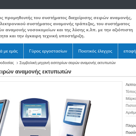
ος προμηθευτής του συστήματος διαχείρισης σειρών αναμονής,
ηλεκτρονικού συστήματος αναμονής τράπεζας, του συστήματος
ών αναμονής νοσοκομείων και της λύσης κ.λπ. με την αξιόπιστη
ητα και την έγκαιρη τεχνική υποστήριξη.
κά με εμάς
Γύρος εργοστασίων
Ποιοτικός έλεγχος
επαφή
φοδοσίας
Συμβολική μηχανή εισιτηρίων σειρών αναμονής εκτυπωτών
σειρών αναμονής εκτυπωτών
Λεπτο
Τόπος
Μάρκα
Πιστο
Αριθμ
Πληρω
Ποσότ