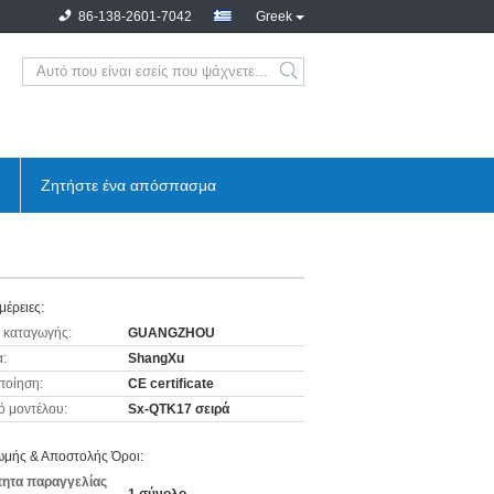
86-138-2601-7042
Greek
Ζητήστε ένα απόσπασμα
μέρειες:
 καταγωγής:
GUANGZHOU
:
ShangXu
ποίηση:
CE certificate
ό μοντέλου:
Sx-QTK17 σειρά
μής & Αποστολής Όροι:
ητα παραγγελίας