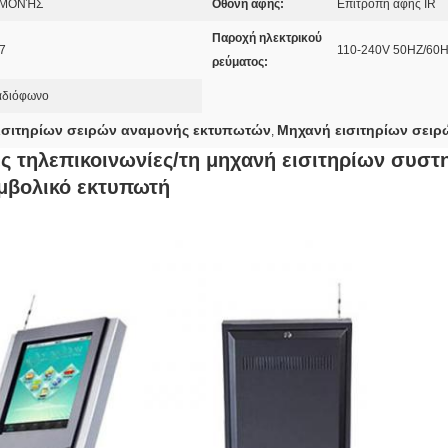
ΝΑΜΟΝΉΣ
Οθόνη αφής:
Επιτροπή αφής IR
Παροχή ηλεκτρικού
7
110-240V 50HZ/60
ρεύματος:
αδιόφωνο
ισιτηρίων σειρών αναμονής εκτυπωτών
Μηχανή εισιτηρίων σει
,
ες τηλεπικοινωνίες/τη μηχανή εισιτηρίων συστ
υμβολικό εκτυπωτή