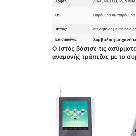
Χρήση:
ΔΙΑΧΕΙΡΙΣΗ ΣΕΙΡΩΝ Α
OS:
Παράθυρα XP/παράθυρα 
Τύπος:
συνδεμένος με καλώδιο/ρ
Συμβολική μηχανή ε
Επισημαίνω:
Ο Ιστός βάσισε τις ασύρματ
αναμονής τράπεζας με το σ