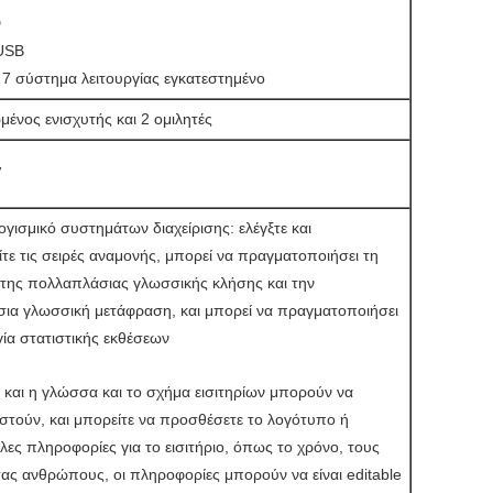
D
 USB
7 σύστημα λειτουργίας εγκατεστημένο
ένος ενισχυτής και 2 ομιλητές
V
γισμικό συστημάτων διαχείρισης: ελέγξτε και
είτε τις σειρές αναμονής, μπορεί να πραγματοποιήσει τη
α της πολλαπλάσιας γλωσσικής κλήσης και την
ια γλωσσική μετάφραση, και μπορεί να πραγματοποιήσει
γία στατιστικής εκθέσεων
e και η γλώσσα και το σχήμα εισιτηρίων μπορούν να
τούν, και μπορείτε να προσθέσετε το λογότυπο ή
λες πληροφορίες για το εισιτήριο, όπως το χρόνο, τους
ας ανθρώπους, οι πληροφορίες μπορούν να είναι editable