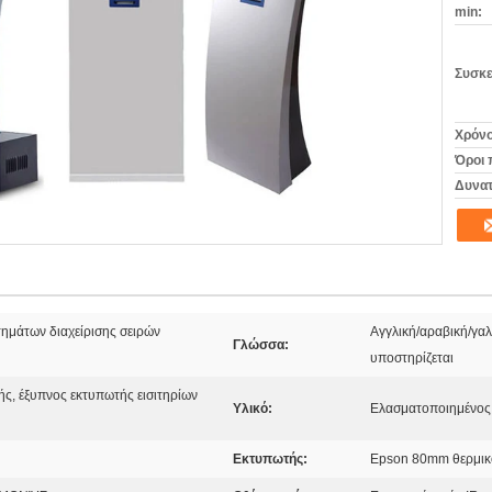
min:
Συσκε
Χρόνο
Όροι 
Δυνατ
τημάτων διαχείρισης σειρών
Αγγλική/αραβική/γα
Γλώσσα:
υποστηρίζεται
ής, έξυπνος εκτυπωτής εισιτηρίων
Υλικό:
Ελασματοποιημένος
Εκτυπωτής:
Epson 80mm θερμικ